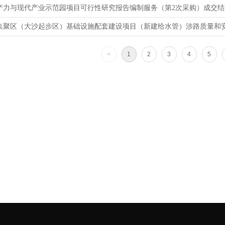
产力与现代产业示范园项目可行性研究报告编制服务（第2次采购）成交结
集聚区（大沙起步区）基础设施配套建设项目（新建给水管）涉路质量和
<
1
2
3
4
5