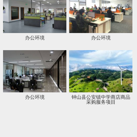
办公环境
办公环境
办公环境
钟山县公安镇中学商店商品
采购服务项目