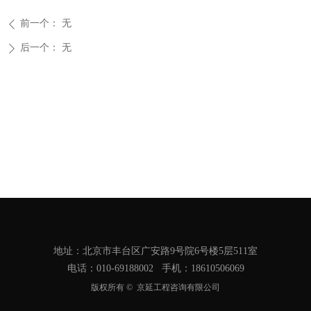
前一个：
无
ꄴ
后一个：
无
ꄲ
地址：北京市丰台区广安路9号院6号楼5层511室
电话：010-69188002 手机：18610506069
版权所有 © 
京延工程咨询有限公司