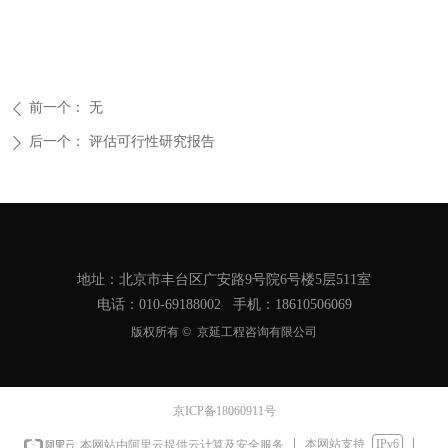
前一个：
无
ꄴ
后一个：
评估可行性研究报告
ꄲ
地址：北京市丰台区广安路9号院6号楼5层511室
电话：010-69188002 手机：18610506069
版权所有 © 
京延工程咨询有限公司
京ICP备18060911号
本网站支持
IPv6
本网站由阿里云提供云计算及安全服务